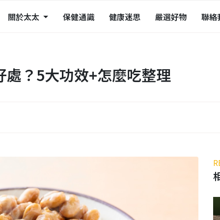
關於太太
保健通識
健康迷思
嚴選好物
聯絡
好處？5大功效+怎麼吃整理
R