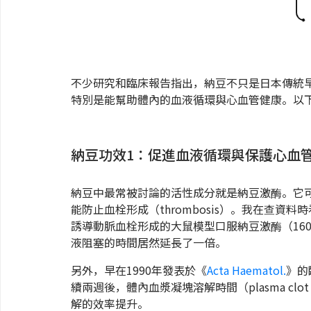
不少研究和臨床報告指出，納豆不只是日本傳統
特別是能幫助體內的血液循環與心血管健康。以
納豆功效1：促進血液循環與保護心血
納豆中最常被討論的活性成分就是納豆激酶。它
能防止血栓形成（thrombosis）。我在查資料
誘導動脈血栓形成的大鼠模型口服納豆激酶（160
液阻塞的時間居然延長了一倍。
另外，早在1990年發表於《
Acta Haematol.
》的
續兩週後，體內血漿凝塊溶解時間（plasma clot
解的效率提升。