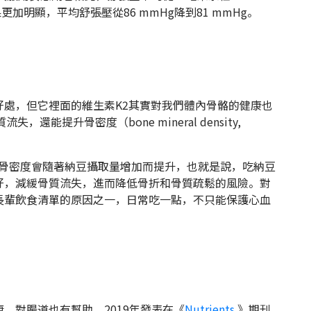
更加明顯，平均舒張壓從86 mmHg降到81 mmHg。
處，但它裡面的維生素K2其實對我們體內骨骼的健康也
能提升骨密度（bone mineral density,
骨密度會隨著納豆攝取量增加而提升，也就是說，吃納豆
好，減緩骨質流失，進而降低骨折和骨質疏鬆的風險。對
長輩飲食清單的原因之一，日常吃一點，不只能保護心血
，對腸道也有幫助。2019年發表在《
Nutrients.
》期刊