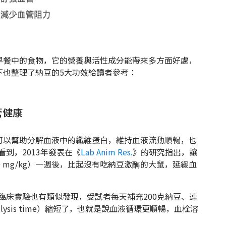
早餐中的食物，它的營養與活性成分能帶來多方面好處，
下也整理了納豆的5大功效給讀者參考：
管健康
可以幫助分解血液中的纖維蛋白，維持血液流動順暢，也
時看到，2013年發表在《
Lab Anim Res.
》的研究指出，讓
 mg/kg）一週後，比起沒有吃納豆激酶的大鼠，延緩血
臨床實驗也有類似發現，受試者每天補充200克納豆、連
 lysis time）縮短了，也就是說血液循環更順暢，血栓溶