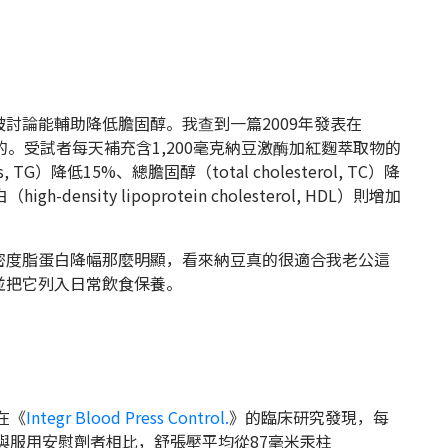
討論能輔助降低膽固醇。我查到一篇2009年發表在
。受試者每天補充含1,200毫克納豆激酶加紅麴萃取物的
TG）降低15%、總膽固醇（total cholesterol, TC）降
nsity lipoprotein cholesterol, HDL）則增加
密度脂蛋白降幅那麼明顯，看來納豆真的很適合我老公這
並把它列入日常飲食保養。
在《
Integr Blood Press Control.
》的臨床研究發現，每
示與服用安慰劑者相比，舒張壓平均從87毫米汞柱