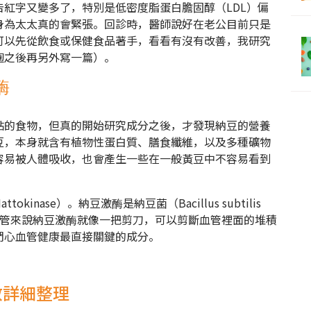
紅字又變多了，特別是低密度脂蛋白膽固醇（LDL）偏
身為太太真的會緊張。回診時，醫師說好在老公目前只是
可以先從飲食或保健食品著手，看看有沒有改善，我研究
麴之後再另外寫一篇）。
酶
黏的食物，但真的開始研究成分之後，才發現納豆的營養
豆，本身就含有植物性蛋白質、膳食纖維，以及多種礦物
容易被人體吸收，也會產生一些在一般黃豆中不容易看到
nase）。納豆激酶是納豆菌（Bacillus subtilis
心血管來說納豆激酶就像一把剪刀，可以剪斷血管裡面的堆積
們心血管健康最直接關鍵的成分。
效詳細整理