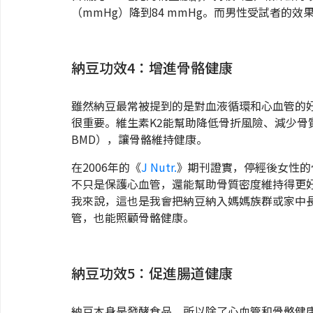
（mmHg）降到84 mmHg。而男性受試者的效果
納豆功效4：增進骨骼健康
雖然納豆最常被提到的是對血液循環和心血管的好
很重要。維生素K2能幫助降低骨折風險、減少骨質流失，還
BMD），讓骨骼維持健康。
在2006年的《
J Nutr.
》期刊證實，停經後女性的
不只是保護心血管，還能幫助骨質密度維持得更
我來說，這也是我會把納豆納入媽媽族群或家中
管，也能照顧骨骼健康。
納豆功效5：促進腸道健康
納豆本身是發酵食品，所以除了心血管和骨骼健康