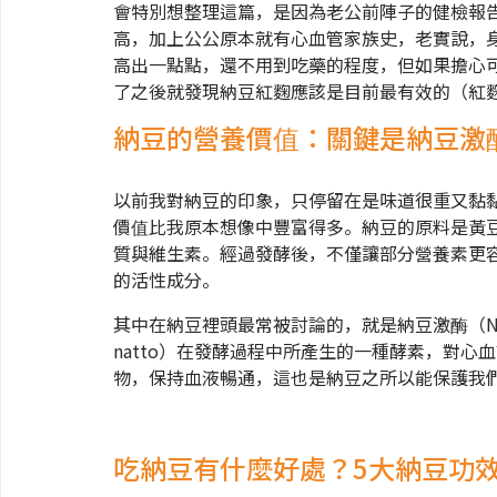
會特別想整理這篇，是因為老公前陣子的健檢報告
高，加上公公原本就有心血管家族史，老實說，
高出一點點，還不用到吃藥的程度，但如果擔心
了之後就發現納豆紅麴應該是目前最有效的（紅
納豆的營養價值：關鍵是納豆激
以前我對納豆的印象，只停留在是味道很重又黏
價值比我原本想像中豐富得多。納豆的原料是黃
質與維生素。經過發酵後，不僅讓部分營養素更
的活性成分。
其中在納豆裡頭最常被討論的，就是納豆激酶（Nattoki
natto）在發酵過程中所產生的一種酵素，對
物，保持血液暢通，這也是納豆之所以能保護我
吃納豆有什麼好處？5大納豆功