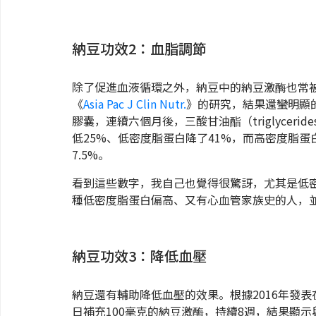
納豆功效2：血脂調節
除了促進血液循環之外，納豆中的納豆激酶也常被
《
Asia Pac J Clin Nutr.
》的研究，結果還蠻明顯的
膠囊，連續六個月後，三酸甘油酯（triglycerides, 
低25%、低密度脂蛋白降了41%，而高密度脂蛋白（high-de
7.5%。
看到這些數字，我自己也覺得很驚訝，尤其是低
種低密度脂蛋白偏高、又有心血管家族史的人，
納豆功效3：降低血壓
納豆還有輔助降低血壓的效果。根據2016年發表
日補充100毫克的納豆激酶，持續8週，結果顯