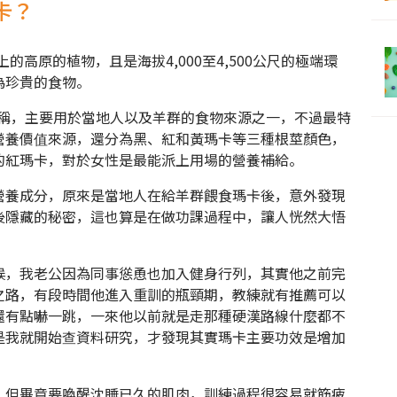
卡？
的高原的植物，且是海拔4,000至4,500公尺的極端環
為珍貴的食物。
eng )之稱，主要用於當地人以及羊群的食物來源之一，不過最特
營養價值來源，還分為黑、紅和黃瑪卡等三種根莖顏色，
的紅瑪卡，對於女性是最能派上用場的營養補給。
營養成分，原來是當地人在給羊群餵食瑪卡後，意外發現
後隱藏的秘密，這也算是在做功課過程中，讓人恍然大悟
候，我老公因為同事慫恿也加入健身行列，其實他之前完
之路，有段時間他進入重訓的瓶頸期，教練就有推薦可以
還有點嚇一跳，一來他以前就是走那種硬漢路線什麼都不
是我就開始查資料研究，才發現其實瑪卡主要功效是增加
，但畢竟要喚醒沈睡已久的肌肉，訓練過程很容易就筋疲