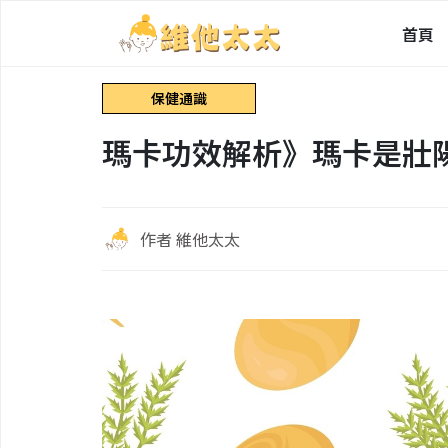
首頁
保健通識
瑪卡功效解析》瑪卡是壯
作者 維他太太