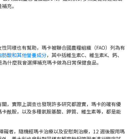
量補充。
性同樣也有幫助，瑪卡被聯合國農糧組織（FAO）列為有
脂肪酸和其他營養成分
，其中括維生素C、維生素K、鈣、
也是為什麼我會選擇補充瑪卡做為日常保健食品。
有關，實際上調查也發現許多研究都證實，瑪卡的確有優
瑪卡酰胺，以及多種氨胺基酸、鉀質、維生素等，都是能
能障礙者，隨機經瑪卡治療以及安慰劑治療，12 週後服用瑪
另外，義大利也曾針對同樣有輕度勃起障礙者進行臨床試