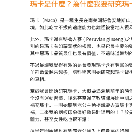
瑪卡是什麼？為什麼我要研究瑪
瑪卡（Maca）是一種生長在南美洲秘魯安地斯山上
境，如此屹立不拔的適應能力也難怪被當地人視
此外，瑪卡還有秘魯人蔘 ( Peruvian gins
別的是瑪卡有如蘿蔔狀的根部，也是它最主要的
其中黑瑪卡品質最佳也最有價值，不過味道較甜
不過最讓我覺得有趣的是會發現瑪卡含有豐富的
羊群數量越來越多，讓科學家開始研究起瑪卡背
的真相。
至於我會開始研究瑪卡，大概要追溯到前年的時
全沒有運動習慣，後來甚至還了教練課展開重訓
補充瑪卡。一開始聽到老公主動提說要去買瑪卡
補，二來我的刻板印象這好像是壯陽用的！？於
體力，甚至女性吃也很不錯！
這半年開始我也有響應老公加入上健身房的行列