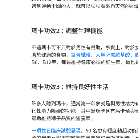
遇到運動卡關的人，就可以試試看來自天然的能
瑪卡功效2：調整生理機能
不過瑪卡可不只對於男性有幫助，事實上，對於女
助於健康的食物，
富含纖維、大量必需胺基酸、
B6、B12等，都是維持健康必須的維生素，這
瑪卡功效3：維持良好性生活
許多人聽到瑪卡，通常第一印象就是與男性精力
化性能力障礙的功能，其中黑瑪卡含有馬卡烯與
幫助維持精子品質的營養素。
一項雙盲臨床試驗發現
，50 名患有輕度勃起功
卡的患者比服用安慰劑的患者獲得更顯著改善，