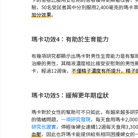
驗，50名受試者其中分別服用2,400毫克的瑪卡
加分效果
。
瑪卡功效4：有助於生育能力
有幾項研究都顯示出瑪卡對男性生育能力是有幫
治療的男性，其精液濃度相比接受安慰劑的男性
卡，經過12週後，
不僅精子濃度有所提升，精子
瑪卡功效5：緩解更年期症狀
瑪卡對於女性的幫助可不只如此，有越來越多研
的情緒問題，
一項研究發現
，每天食用瑪卡2,000
研究也證實
，停經後婦女連續12週每天食用3,30
血壓
，因此也許瑪卡能提供給有相同困擾婦女的