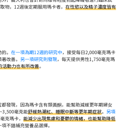
萃取物，12週後定期服用瑪卡者，
在性慾以及精子濃度皆有
助的。
在一項為期12週的研究中
，接受每日2,000毫克瑪卡
顯著改善。
另一項研究則發現
，每天提供男性1,750毫克瑪
的活動力也有所改善
。
究都發現，因為瑪卡含有類黃酮，能幫助減緩更年期婦女
~3,500毫克能
舒緩熱潮紅、睡眠中斷等更年期症狀
。
另項
0毫克瑪卡，
能減少出現焦慮和憂鬱的情緒，也能幫助降低
一項不錯補充營養品選擇。