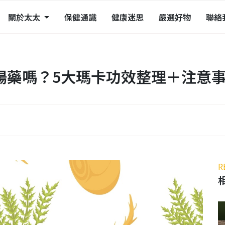
關於太太
保健通識
健康迷思
嚴選好物
聯絡
陽藥嗎？5大瑪卡功效整理＋注意
R