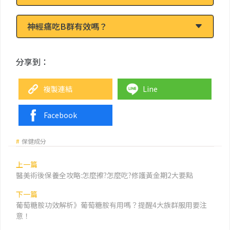
神經痛吃B群有效嗎？
分享到：
複製連結
Line
Facebook
#
保健成分
上一篇
醫美術後保養全攻略:怎麼擦?怎麼吃?修護黃金期2大要點
下一篇
葡萄糖胺功效解析》葡萄糖胺有用嗎？提醒4大族群服用要注
意！