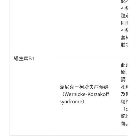
慾不振
神經病
隨著疾
則會出
神經症
萎縮、
腫等。
維生素B1
此疾病
關，初
調（at
溫尼克－柯沙夫症候群
和精神
（Wernicke-Korsakoff
及時治
syndrome）
精神疾
（del
記憶喪
傷。