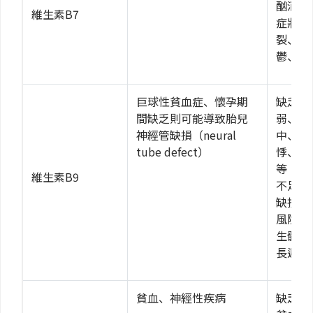
酗酒或
維生素B7
症狀包
裂、皮
鬱、癲
巨球性貧血症、懷孕期
缺乏維
間缺乏則可能導致胎兒
弱、疲
神經管缺損（neural
中、煩
tube defect）
悸、口
等；懷
維生素B9
不足會
缺損和
風險，
生體重
長遲緩
貧血、神經性疾病
缺乏維