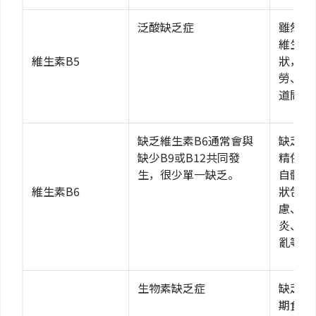
泛酸缺乏症
雖然不
維生素
維生素B5
狀，包
勞、煩
道問題
缺乏維生素B6通常會與
缺乏維
缺少B9或B12共同發
精依賴
生，很少單一缺乏。
自體免
維生素B6
狀包含
慮、癲
炎、嘴
亂等。
生物素缺乏症
缺乏維
期食用