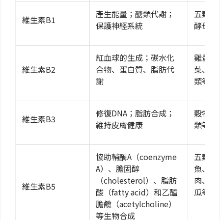
產生能量；醣類代謝；
五穀類
維生素B1
保護神經系統
酵母等
紅血球的生成；碳水化
雞蛋、
維生素B2
合物、蛋白質、脂肪代
菜、肉
謝
類等
修復DNA；脂肪合成；
穀物、
維生素B3
維持皮膚健康
類等
協助輔酶A（coenzyme
五穀類
A）、膽固醇
魚、酪
（cholesterol）、脂肪
肉、豬
維生素B5
酸（fatty acid）和乙醯
瓜等
膽鹼（acetylcholine）
等生物合成