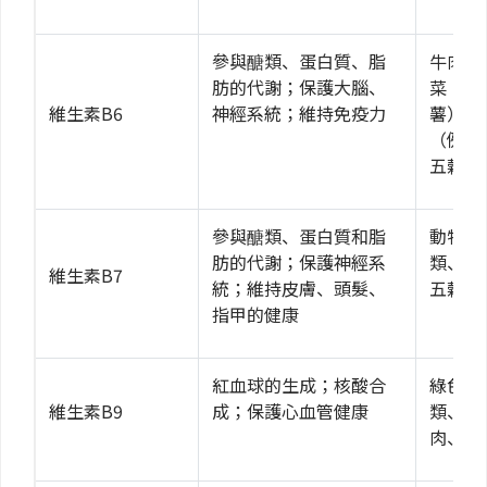
參與醣類、蛋白質、脂
牛肉、
肪的代謝；保護大腦、
菜（例
維生素B6
神經系統；維持免疫力
薯）、
（例如
五穀類
參與醣類、蛋白質和脂
動物肝
肪的代謝；保護神經系
類、乳
維生素B7
統；維持皮膚、頭髮、
五穀類
指甲的健康
紅血球的生成；核酸合
綠色蔬
維生素B9
成；保護心血管健康
類、乳
肉、五