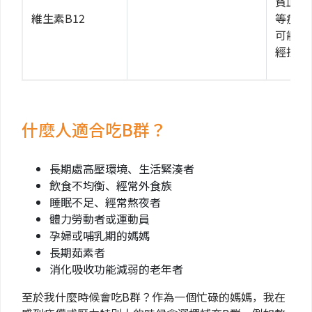
貧血、
維生素B12
等症狀
可能會
經損傷
什麼人適合吃B群？
長期處高壓環境、生活緊湊者
飲食不均衡、經常外食族
睡眠不足、經常熬夜者
體力勞動者或運動員
孕婦或哺乳期的媽媽
長期茹素者
消化吸收功能減弱的老年者
至於我什麼時候會吃B群？作為一個忙碌的媽媽，我在