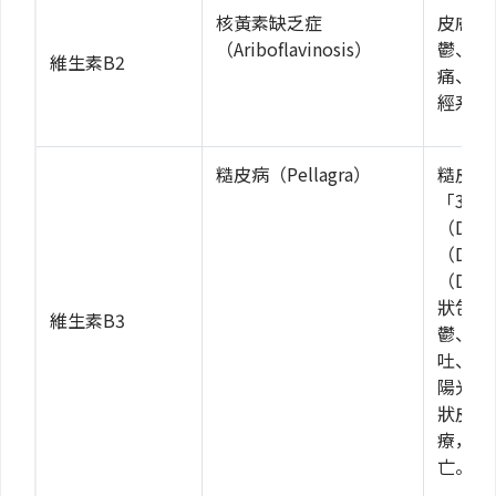
核黃素缺乏症
皮膚過
（Ariboflavinosis）
鬱、疲
維生素B2
痛、掉
經系統
糙皮病（Pellagra）
糙皮病
「3D
（Der
（Dia
（Dem
狀包括
維生素B3
鬱、頭
吐、口
陽光下
狀皮疹
療，嚴
亡。