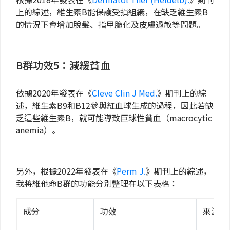
上的綜述，維生素B能保護受損組織，在缺乏維生素B
的情況下會增加脫髮、指甲脆化及皮膚過敏等問題。
B群功效5：減緩貧血
依據2020年發表在《
Cleve Clin J Med.
》期刊上的綜
述，維生素B9和B12參與紅血球生成的過程，因此若缺
乏這些維生素B，就可能導致巨球性貧血（macrocytic
anemia）。
另外，根據2022年發表在《
Perm J.
》期刊上的綜述，
我將維他命B群的功能分別整理在以下表格：
成分
功效
來源