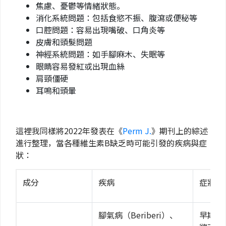
焦慮、憂鬱等情緒狀態。
消化系統問題：包括食慾不振、腹瀉或便秘等
口腔問題：容易出現嘴破、口角炎等
皮膚和頭髮問題
神經系統問題：如手腳麻木、失眠等
眼睛容易發紅或出現血絲
肩頸僵硬
耳鳴和頭暈
這裡我同樣將2022年發表在《
Perm J.
》期刊上的綜述
進行整理，當各種維生素B缺乏時可能引發的疾病與症
狀：
成分
疾病
症狀
腳氣病（Beriberi）、
早期症