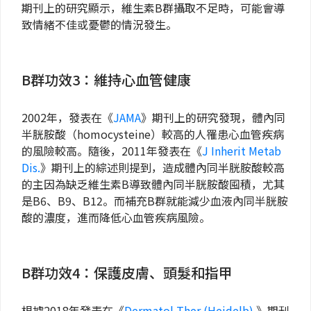
期刊上的研究顯示，維生素B群攝取不足時，可能會導
致情緒不佳或憂鬱的情況發生。
B群功效3：維持心血管健康
2002年，發表在《
JAMA
》期刊上的研究發現，體內同
半胱胺酸（homocysteine）較高的人罹患心血管疾病
的風險較高。隨後，2011年發表在《
J Inherit Metab
Dis.
》期刊上的綜述則提到，造成體內同半胱胺酸較高
的主因為缺乏維生素B導致體內同半胱胺酸囤積，尤其
是B6、B9、B12。而補充B群就能減少血液內同半胱胺
酸的濃度，進而降低心血管疾病風險。
B群功效4：保護皮膚、頭髮和指甲
根據2018年發表在《
Dermatol Ther (Heidelb).
》期刊