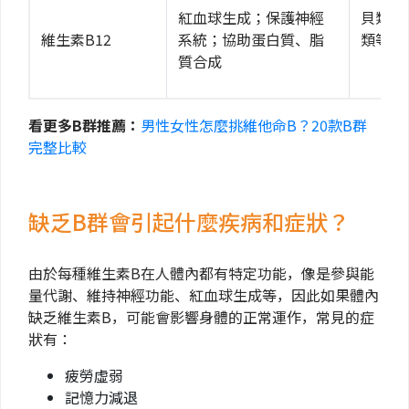
紅血球生成；保護神經
貝類、
維生素B12
系統；協助蛋白質、脂
類等。
質合成
看更多B群推薦：
男性女性怎麼挑維他命B？20款B群
完整比較
缺乏B群會引起什麼疾病和症狀？
由於每種維生素B在人體內都有特定功能，像是參與能
量代謝、維持神經功能、紅血球生成等，因此如果體內
缺乏維生素B，可能會影響身體的正常運作，常見的症
狀有：
疲勞虛弱
記憶力減退