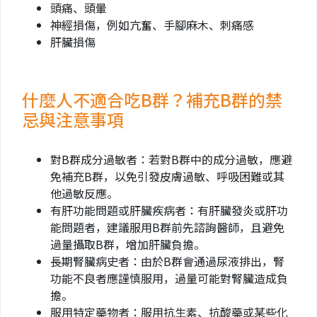
頭痛、頭暈
神經損傷，例如亢奮、手腳麻木、刺痛感
肝臟損傷
什麼人不適合吃B群？補充B群的禁
忌與注意事項
對B群成分過敏者：若對B群中的成分過敏，應避
免補充B群，以免引發皮膚過敏、呼吸困難或其
他過敏反應。
有肝功能問題或肝臟疾病者：有肝臟發炎或肝功
能問題者，建議服用B群前先諮詢醫師，且避免
過量攝取B群，增加肝臟負擔。
長期腎臟病史者：由於B群會通過尿液排出，腎
功能不良者應謹慎服用，過量可能對腎臟造成負
擔。
服用特定藥物者：服用抗生素、抗酸藥或某些化