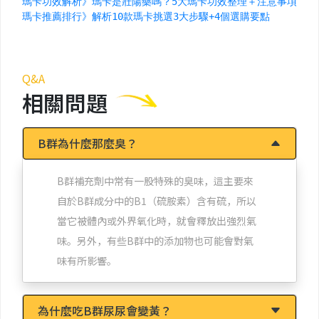
瑪卡功效解析》瑪卡是壯陽藥嗎？5大瑪卡功效整理＋注意事項說明
瑪卡推薦排行》解析10款瑪卡挑選3大步驟+4個選購要點
Q&A
相關問題
B群為什麼那麼臭？
B群補充劑中常有一股特殊的臭味，這主要來
自於B群成分中的B1（硫胺素）含有硫，所以
當它被體內或外界氧化時，就會釋放出強烈氣
味。另外，有些B群中的添加物也可能會對氣
味有所影響。
為什麼吃B群尿尿會變黃？